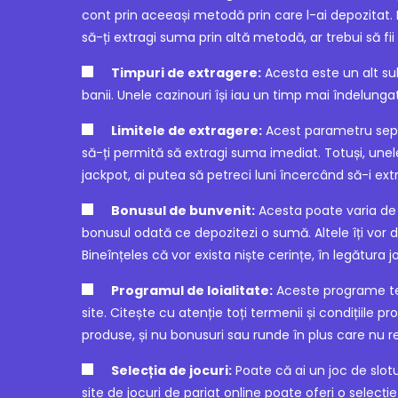
cont prin aceeași metodă prin care l-ai depozitat. D
să-ți extragi suma prin altă metodă, ar trebui să fii
Timpuri de extragere:
Acesta este un alt sub
banii. Unele cazinouri își iau un timp mai îndelung
Limitele de extragere:
Acest parametru separă
să-ți permită să extragi suma imediat. Totuși, unel
jackpot, ai putea să petreci luni încercând să-i extr
Bonusul de bunvenit:
Acesta poate varia de la
bonusul odată ce depozitezi o sumă. Altele îți vor d
Bineînțeles că vor exista niște cerințe, în legătura jo
Programul de loialitate:
Aceste programe te p
site. Citește cu atenție toți termenii și condițiile 
produse, și nu bonusuri sau runde în plus care nu r
Selecția de jocuri:
Poate că ai un joc de slotur
site de jocuri de pariat online poate oferi o selecț