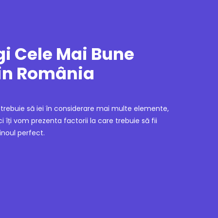
i Cele Mai Bune
Din România
 trebuie să iei în considerare mai multe elemente,
i îți vom prezenta factorii la care trebuie să fii
inoul perfect.