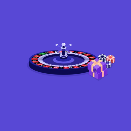
Aplicații De Cazinou Live
Jocuri Cu Dealer Live
Poți Să Ai Încredere În Cazinourile Live?
Metode De Depozitare A Creditului
Sugestii Despre Cazinouri Pentru Încep
Lista cazinourilor din România
Cum au apărut jocurile live de cazino
Ruletă Live Online