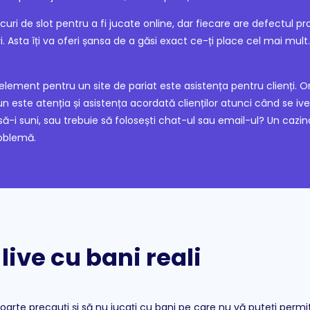
ri de slot pentru a fi jucate online, dar fiecare are defectul pro
i. Asta îți va oferi șansa de a găsi exact ce-ți place cel mai mult.
lement pentru un site de pariat este asistența pentru clienți. O
este atenția și asistența acordată clienților atunci când se ive
i suni, sau trebuie să folosești chat-ul sau email-ul? Un cazinou b
roblemă.
live cu bani reali
 foarte precauți și să nu jucați cu bani pe care nu vă puteți permite