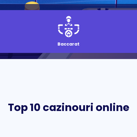
Baccarat
Top 10 cazinouri online