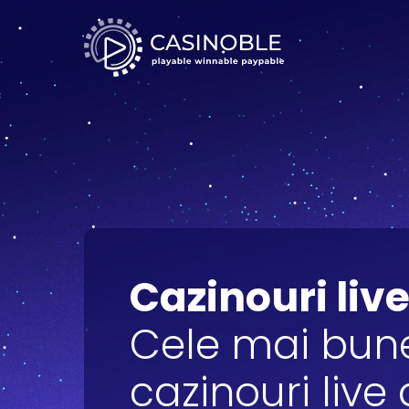
Cazinouri noi
Baschet
Baccarat
Masterca
Despre n
Cashbac
Ad
Top Cazinouri Online
Box
Blackjack
Paysafec
Contact
Pariuri G
Fr
Casino Online Bani Reali
Fotbal
Caribbean S
VISA
Partener
Rotiri Gr
Ma
Cazinouri Mobile
Formula 1
Dragon Tige
Știri
Fără Dep
Mr
Cazinouri cu plată rapidă
Golf
Roulette
Harta sit
Pu
Cazinouri liv
Hochei pe gheat
Texas Hold
Sl
Tenis
Three Card 
Vl
UFC
Wi
Cele mai bune
cazinouri liv