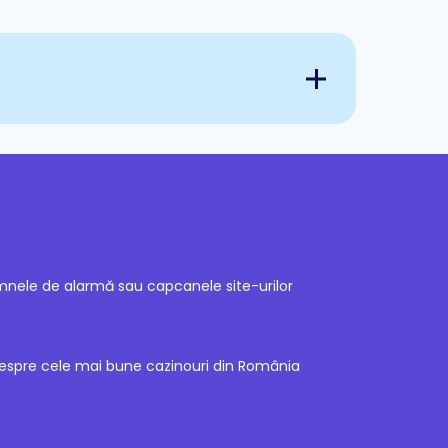
 semnele de alarmă sau capcanele site-urilor
i despre cele mai bune cazinouri din România