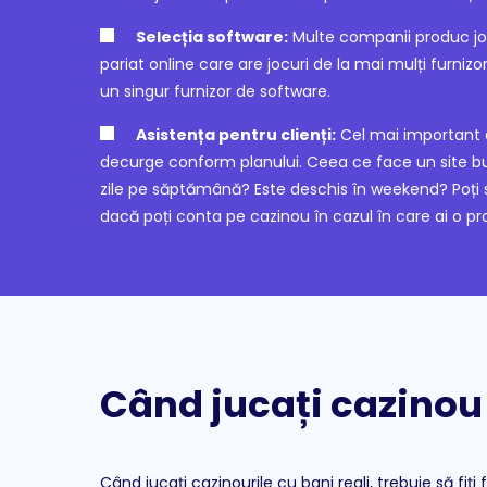
Selecția software:
Multe companii produc jocu
pariat online care are jocuri de la mai mulți furnizor
un singur furnizor de software.
Asistența pentru clienți:
Cel mai important e
decurge conform planului. Ceea ce face un site bun 
zile pe săptămână? Este deschis în weekend? Poți să-
dacă poți conta pe cazinou în cazul în care ai o p
Când jucați cazinou 
Când jucați cazinourile cu bani reali, trebuie să fiți