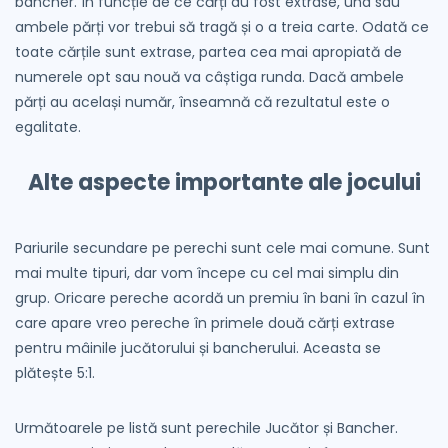
bancher. În funcție de ce cărți au fost extrase, una sau
ambele părți vor trebui să tragă și o a treia carte. Odată ce
toate cărțile sunt extrase, partea cea mai apropiată de
numerele opt sau nouă va câștiga runda. Dacă ambele
părți au același număr, înseamnă că rezultatul este o
egalitate.
Alte aspecte importante ale jocului
Pariurile secundare pe perechi sunt cele mai comune. Sunt
mai multe tipuri, dar vom începe cu cel mai simplu din
grup. Oricare pereche acordă un premiu în bani în cazul în
care apare vreo pereche în primele două cărți extrase
pentru mâinile jucătorului și bancherului. Aceasta se
plătește 5:1.
Următoarele pe listă sunt perechile Jucător și Bancher.