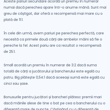
Aceste pariuri secundare acordă un premiu în numerar
numai dacă perechea apare într-o anume mână. Sunt mai
greu de câștigat, dar oferă o recompensă mai mare cu o
plată de 11:1.
În cele din urmă, avem pariuri pe perechea perfectă, care
necesită ca primele două cărți ale ambelor mâini să fie o
pereche la fel. Acest pariu are ca rezultat o recompensă
de 25:1.
Small acordă un premiu în numerar de 3:2 dacă suma
totală de cărți a jucătorului și bancherului este egală cu
patru. Big plătește 0,54:1 dacă aceeași sumă este egală cu
cinci sau șase.
Bonusurile pentru jucători și bancheri plătesc premii mari
dacă mâinile alese de tine o bat pe cea a bancherului cu o
diferență mare de puncte. Câștigând cu o diferență de