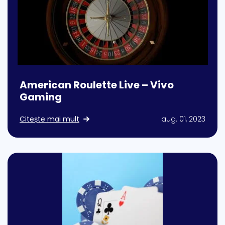
American Roulette Live – Vivo
Gaming
Citește mai mult
aug. 01, 2023