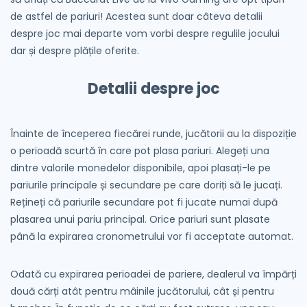
de astfel de pariuri! Acestea sunt doar câteva detalii
despre joc mai departe vom vorbi despre regulile jocului
dar și despre plățile oferite.
Detalii despre joc
Înainte de începerea fiecărei runde, jucătorii au la dispoziție
o perioadă scurtă în care pot plasa pariuri. Alegeți una
dintre valorile monedelor disponibile, apoi plasați-le pe
pariurile principale și secundare pe care doriți să le jucați.
Rețineți că pariurile secundare pot fi jucate numai după
plasarea unui pariu principal. Orice pariuri sunt plasate
până la expirarea cronometrului vor fi acceptate automat.
Odată cu expirarea perioadei de pariere, dealerul va împărți
două cărți atât pentru mâinile jucătorului, cât și pentru