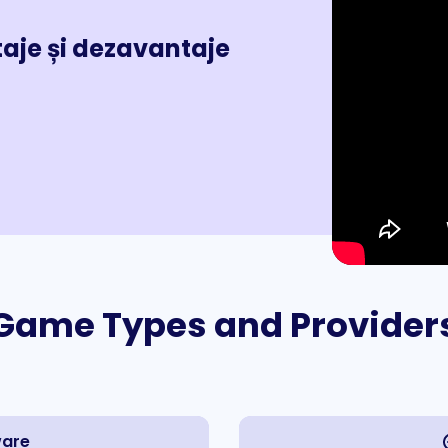
aje și dezavantaje
Game Types and Provider
ware