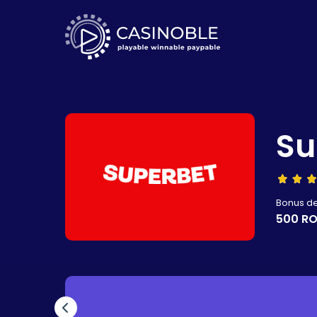
Cazinouri noi
Baschet
Baccarat
Masterca
Despre n
Cashbac
Ad
Su
Top Cazinouri Online
Box
Blackjack
Paysafec
Contact
Pariuri G
Fr
Casino Online Bani Reali
Fotbal
Caribbean S
VISA
Partener
Rotiri Gr
Ma
Cazinouri Mobile
Formula 1
Dragon Tige
Știri
Fără Dep
Mr
Cazinouri cu plată rapidă
Golf
Roulette
Harta sit
Pu
Bonus de
Hochei pe gheat
Texas Hold
Sl
500 R
Tenis
Three Card 
Vl
UFC
Wi