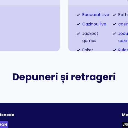
Baccarat Live
Bett
Cazinou live
cazi
Jackpot
Jocu
games
cazin
Poker
Rulet
Sloturi
Tab
Depuneri și retrageri
Monede
Me
RON