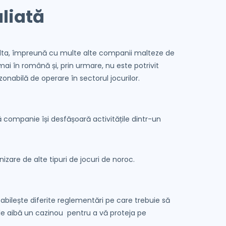
liată
alta, împreună cu multe alte companii malteze de
mai în română și, prin urmare, nu este potrivit
onabilă de operare în sectorul jocurilor.
ă companie își desfășoară activitățile dintr-un
nizare de alte tipuri de jocuri de noroc.
abilește diferite reglementări pe care trebuie să
 le aibă un cazinou pentru a vă proteja pe