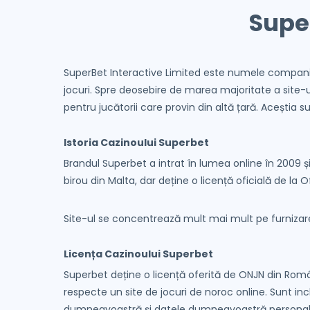
Supe
SuperBet Interactive Limited este numele compani
jocuri. Spre deosebire de marea majoritate a site-ur
pentru jucătorii care provin din altă țară. Aceștia 
Istoria Cazinoului Superbet
Brandul Superbet a intrat în lumea online în 2009 ș
birou din Malta, dar deține o licență oficială de la
Site-ul se concentrează mult mai mult pe furnizarea d
Licența Cazinoului Superbet
Superbet deține o licență oferită de ONJN din Român
respecte un site de jocuri de noroc online. Sunt in
dumneavoastră și datele dumneavoastră personal