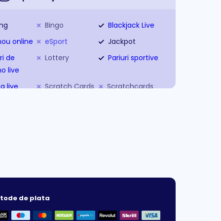
ing
Bingo
Blackjack Live
nou online
eSport
Jackpot
ri de
Lottery
Pariuri sportive
o live
a live
Scratch Cards
Scratchcards
le Games
Video Poker
Video Slots
tode de plata