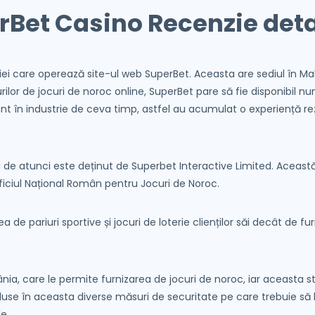
rBet Casino Recenzie deta
ei care operează site-ul web SuperBet. Aceasta are sediul în M
ilor de jocuri de noroc online, SuperBet pare să fie disponibil nu
sunt în industrie de ceva timp, astfel au acumulat o experiență rez
i de atunci este deținut de Superbet Interactive Limited. Aceast
 Oficiul Național Român pentru Jocuri de Noroc.
e pariuri sportive și jocuri de loterie clienților săi decât de fur
ia, care le permite furnizarea de jocuri de noroc, iar aceasta st
cluse în aceasta diverse măsuri de securitate pe care trebuie să
e.