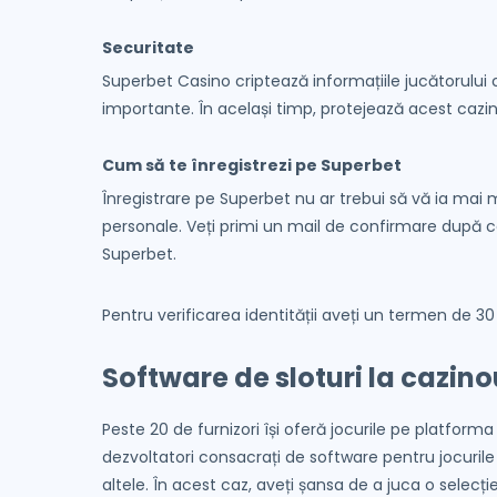
Securitate
Superbet Casino criptează informațiile jucătorului 
importante. În același timp, protejează acest cazin
Cum să te înregistrezi pe Superbet
Înregistrare pe Superbet nu ar trebui să vă ia mai m
personale. Veți primi un mail de confirmare după ce f
Superbet.
Pentru verificarea identității aveți un termen de 30
Software de sloturi la cazin
Peste 20 de furnizori își oferă jocurile pe platforma
dezvoltatori consacrați de software pentru jocurile
altele. În acest caz, aveți șansa de a juca o selecț