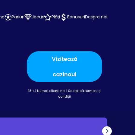
no
Pariuri
Jocuri
Plăți
Bonusuri
Despre noi
Vizitează
cazinoul
18 + | Numai clienți noi |
Se aplică termeni și
condiții