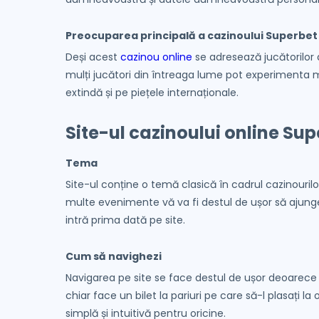
Preocuparea principală a cazinoului Superbet
Deși acest
cazinou online
se adresează jucătorilor 
mulți jucători din întreaga lume pot experimenta
extindă și pe piețele internaționale.
Site-ul cazinoului online Su
Tema
Site-ul conține o temă clasică în cadrul cazinouril
multe evenimente vă va fi destul de ușor să ajungeț
intră prima dată pe site.
Cum să navighezi
Navigarea pe site se face destul de ușor deoarece veț
chiar face un bilet la pariuri pe care să-l plasați 
simplă și intuitivă pentru oricine.