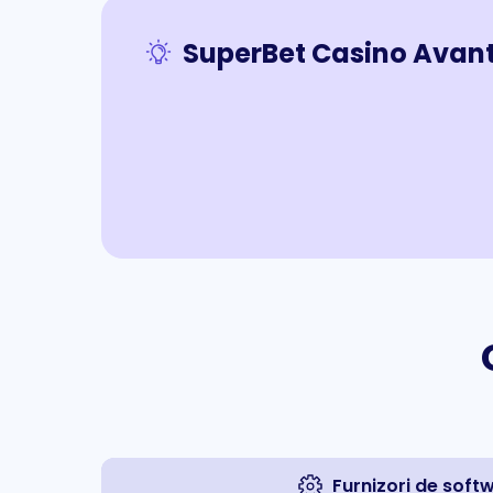
SuperBet Casino Avant
Furnizori de soft