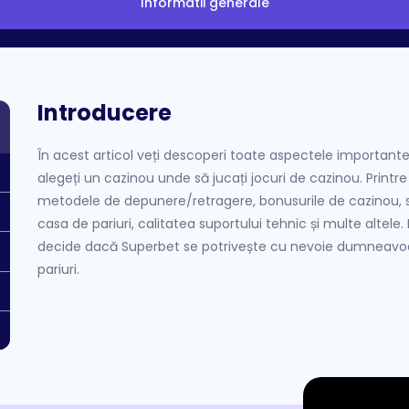
Informatii generale
Introducere
În acest articol veți descoperi toate aspectele importante 
alegeți un cazinou unde să jucați jocuri de cazinou. Printre
metodele de depunere/retragere, bonusurile de cazinou, secu
casa de pariuri, calitatea suportului tehnic și multe altele.
decide dacă Superbet se potrivește cu nevoie dumneavoast
pariuri.