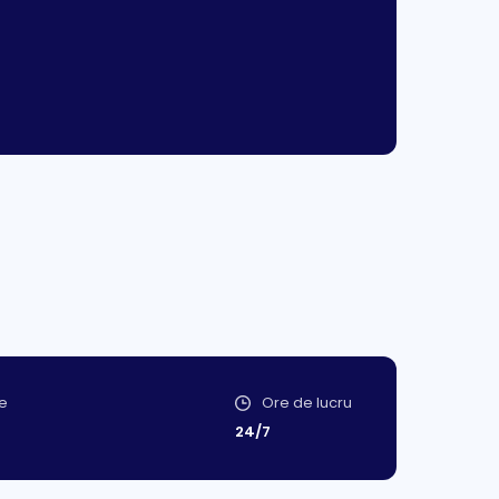
ve
Ore de lucru
24/7