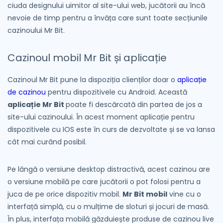
ciuda designului uimitor al site-ului web, jucătorii au încă
nevoie de timp pentru a învăța care sunt toate secțiunile
cazinoului Mr Bit.
Cazinoul mobil Mr Bit și aplicație
Cazinoul Mr Bit pune la dispoziția clienților doar o
aplicație
de cazinou
pentru dispozitivele cu Android. Această
aplicație Mr Bit
poate fi descărcată din partea de jos a
site-ului cazinoului. În acest moment aplicație pentru
dispozitivele cu IOS este în curs de dezvoltate și se va lansa
cât mai curând posibil.
Pe lângă o versiune desktop distractivă, acest cazinou are
o versiune mobilă pe care jucătorii o pot folosi pentru a
juca de pe orice dispozitiv mobil.
Mr Bit mobil
vine cu o
interfață simplă, cu o mulțime de sloturi și jocuri de masă.
În plus, interfața mobilă găzduiește produse de cazinou live