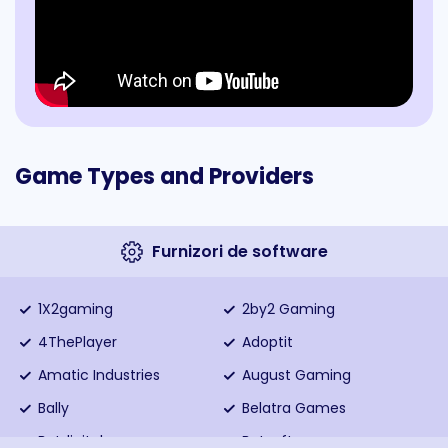
Game Types and Providers
Furnizori de software
1X2gaming
2by2 Gaming
4ThePlayer
Adoptit
Amatic Industries
August Gaming
Bally
Belatra Games
Betdigital
Betsoft