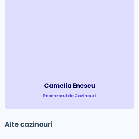
sunt operatori de jocuri siguri, de încredere și
autorizați.
Camelia Enescu
Recenzorul de Cazinouri
Alte cazinouri