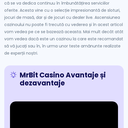
că se va dedica continuu în îmbunătățirea serviciilor
oferite. Acesta vine cu o selecție impresionantă de sloturi,
jocuri de masă, dar și de jocuri cu dealer live. Ascensiunea
cazinoului nu poate fi trecută cu vederea și în acest articol
vom vedea pe ce se bazează aceasta. Mai mult decât atât
vom vedea dacă este un cazinou la care este recomandat
să vă jucați sau în, în urma unor teste amănunte realizate
de experții noștri.
MrBit Casino Avantaje și
dezavantaje