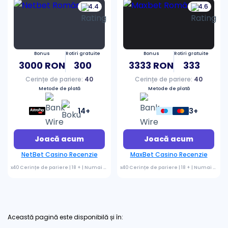
4.4
4.6
Bonus
Rotiri gratuite
Bonus
Rotiri gratuite
3000 RON
300
3333 RON
333
Cerințe de pariere:
40
Cerințe de pariere:
40
Metode de plată
Metode de plată
14+
3+
Joacă acum
Joacă acum
NetBet Casino Recenzie
MaxBet Casino Recenzie
x40 Cerințe de pariere | 18 + | Numai clienți noi |
Se aplică termeni și condiții
x40 Cerințe de pariere | 18 + | Numai clienți noi |
Această pagină este disponibilă și în: