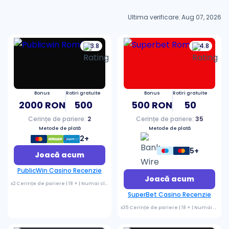
Ultima verificare: Aug 07, 2026
3.8
4.8
Bonus
Rotiri gratuite
Bonus
Rotiri gratuite
2000 RON
500
500 RON
50
Cerințe de pariere:
2
Cerințe de pariere:
35
Metode de plată
Metode de plată
2+
5+
Joacă acum
PublicWin Casino Recenzie
Joacă acum
x2 Cerințe de pariere | 18 + | Numai clienți noi |
Se aplică termeni și condiții
SuperBet Casino Recenzie
x35 Cerințe de pariere | 18 + | Numai clienți noi |