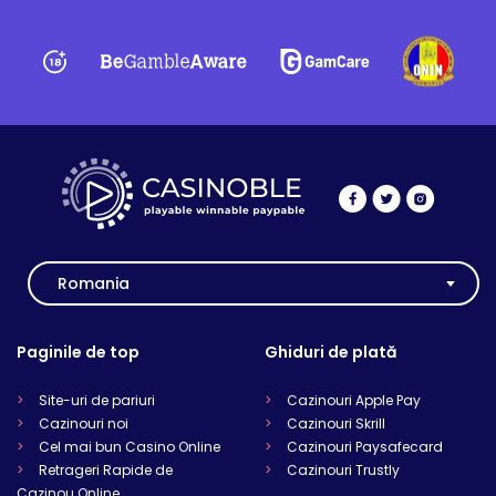
Romania
Paginile de top
Ghiduri de plată
Site-uri de pariuri
Cazinouri Apple Pay
Cazinouri noi
Cazinouri Skrill
Cel mai bun Casino Online
Cazinouri Paysafecard
Retrageri Rapide de
Cazinouri Trustly
Cazinou Online