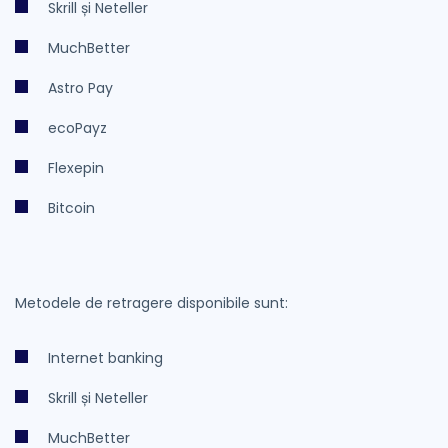
Skrill și Neteller
MuchBetter
Astro Pay
ecoPayz
Flexepin
Bitcoin
Metodele de retragere disponibile sunt:
Internet banking
Skrill și Neteller
MuchBetter