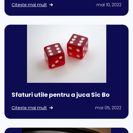
Citește mai mult
mai 10, 2022
Sfaturi utile pentru a juca Sic Bo
Citește mai mult
mai 05, 2022