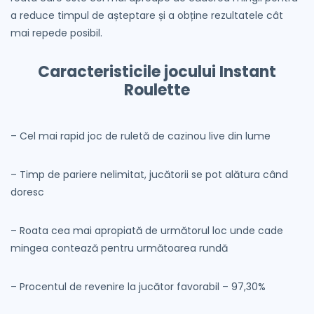
a reduce timpul de așteptare și a obține rezultatele cât
mai repede posibil.
Caracteristicile jocului Instant
Roulette
– Cel mai rapid joc de ruletă de cazinou live din lume
– Timp de pariere nelimitat, jucătorii se pot alătura când
doresc
– Roata cea mai apropiată de următorul loc unde cade
mingea contează pentru următoarea rundă
– Procentul de revenire la jucător favorabil – 97,30%