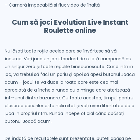
– Cameră impecabilă și flux video de înaltă
Cum să joci Evolution Live Instant
Roulette online
Nu lăsați toate roțile acelea care se învârtesc să vă
încurce. Veți juca un joc standard de ruletă europeană cu
un singur zero și toate regulile binecunoscute. Când intri în
joc, va trebui să faci un pariu și apoi să apeși butonul Joacă
acum – jocul te va duce la roata care este cea mai
apropiată de a încheia runda cu o minge care aterizează
într-unul dintre buzunare. Cu toate acestea, timpul pentru
plasarea pariurilor este nelimitat și veți avea libertatea de a
juca în propriul ritm. Runda începe oficial când apăsați
butonul Joacă acum.
De îndată ce rezultatele sunt prezentate, puteți apăsa pe