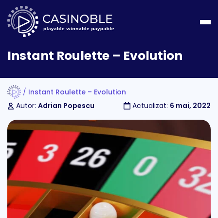
Instant Roulette – Evolution
Instant Roulette – Evolution
Autor:
Adrian Popescu
Actualizat:
6 mai, 2022
et