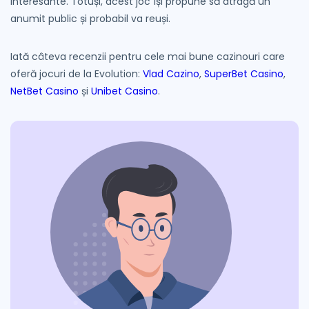
interesante. Totuși, acest joc își propune să atragă un
anumit public și probabil va reuși.
Iată câteva recenzii pentru cele mai bune cazinouri care
oferă jocuri de la Evolution:
Vlad Cazino
,
SuperBet Casino
,
NetBet Casino
și
Unibet Casino
.