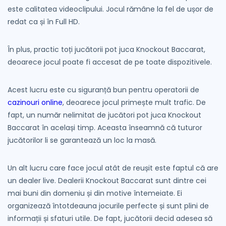
este calitatea videoclipului. Jocul rămâne la fel de ușor de
redat ca și în Full HD.
În plus, practic toți jucătorii pot juca Knockout Baccarat,
deoarece jocul poate fi accesat de pe toate dispozitivele.
Acest lucru este cu siguranță bun pentru operatorii de
cazinouri online
, deoarece jocul primește mult trafic. De
fapt, un număr nelimitat de jucători pot juca Knockout
Baccarat în același timp. Aceasta înseamnă că tuturor
jucătorilor li se garantează un loc la masă.
Un alt lucru care face jocul atât de reușit este faptul că are
un dealer live. Dealerii Knockout Baccarat sunt dintre cei
mai buni din domeniu și din motive întemeiate. Ei
organizează întotdeauna jocurile perfecte și sunt plini de
informații și sfaturi utile. De fapt, jucătorii decid adesea să