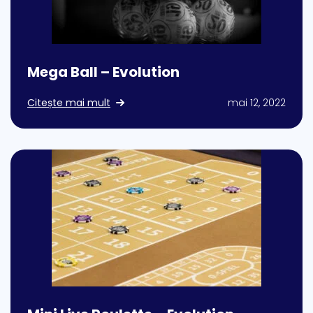
Mega Ball – Evolution
Citește mai mult
mai 12, 2022