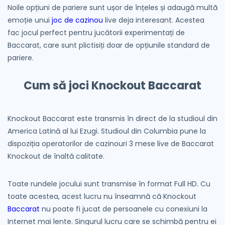
Noile opțiuni de pariere sunt ușor de înțeles și adaugă multă
emoție unui
joc de cazinou
live deja interesant. Acestea
fac jocul perfect pentru jucătorii experimentați de
Baccarat, care sunt plictisiți doar de opțiunile standard de
pariere.
Cum să joci Knockout Baccarat
Knockout Baccarat este transmis în direct de la studioul din
America Latină al lui Ezugi. Studioul din Columbia pune la
dispoziția operatorilor de cazinouri 3 mese live de Baccarat
Knockout de înaltă calitate.
Toate rundele jocului sunt transmise în format Full HD. Cu
toate acestea, acest lucru nu înseamnă că Knockout
Baccarat
nu poate fi jucat de persoanele cu conexiuni la
Internet mai lente. Singurul lucru care se schimbă pentru ei