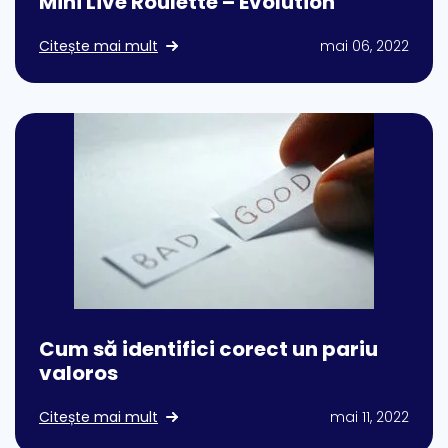
Mini Live Roulette – Evolution
Citește mai mult
mai 06, 2022
Cum să identifici corect un pariu
valoros
Citește mai mult
mai 11, 2022