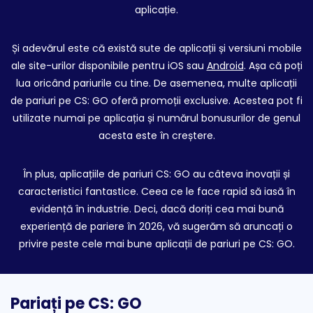
aplicație.
Și adevărul este că există sute de aplicații și versiuni mobile
ale site-urilor disponibile pentru iOS sau
Android
. Așa că poți
lua oricând pariurile cu tine. De asemenea, multe aplicații
de pariuri pe CS: GO oferă promoții exclusive. Acestea pot fi
utilizate numai pe aplicația și numărul bonusurilor de genul
acesta este în creștere.
În plus, aplicațiile de pariuri CS: GO au câteva inovații și
caracteristici fantastice. Ceea ce le face rapid să iasă în
evidență în industrie. Deci, dacă doriți cea mai bună
experiență de pariere în 2026, vă sugerăm să aruncați o
privire peste cele mai bune aplicații de pariuri pe CS: GO.
Pariați pe CS: GO