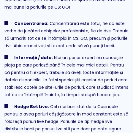
mai bune la pariurile pe CS: GO!
Concentrarea:
Concentrarea este totul, fie că este
vorba de jucători echipelor profesioniste, fie de dvs. Trebuie
să urmăriți tot ce se întâmplă în CS: GO, precum și pariurile
dvs. Abia atunci veți ști exact unde să vă puneți banii.
Informații / date:
Nici un parior expert nu cunoaște
piața pe care pariază până în cele mai mici detalii. Pentru
că pentru a fi expert, trebuie să aveți toate informațiile și
datele disponibile. La fel și specialiștii caselor de pariuri care
stabilesc cotele pe site-urile de pariuri, care studiază intens
tot ce se întâmplă înainte, în timpul și după fiecare joc.
Hedge Bet Live:
Cel mai bun sfat de la Casinoble
pentru a avea pariuri câștigătoare în mod constant este să
folosești pariuri live hedge. Pariurile de tip hedge live
distribuie banii pe pariuri live și îi pun doar pe cote sigure.