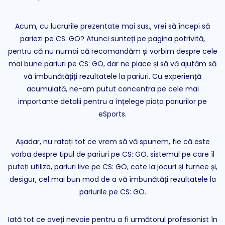
Acum, cu lucrurile prezentate mai sus,, vrei să începi să
pariezi pe CS: GO? Atunci sunteți pe pagina potrivită,
pentru că nu numai că recomandăm și vorbim despre cele
mai bune pariuri pe CS: GO, dar ne place și să vă ajutăm să
vă îmbunătățiți rezultatele la pariuri. Cu experiență
acumulată, ne-am putut concentra pe cele mai
importante detalii pentru a înțelege piața pariurilor pe
eSports.
Așadar, nu ratați tot ce vrem să vă spunem, fie că este
vorba despre tipul de pariuri pe CS: GO, sistemul pe care îl
puteți utiliza, pariuri live pe CS: GO, cote la jocuri și turnee și,
desigur, cel mai bun mod de a vă îmbunătăți rezultatele la
pariurile pe CS: GO.
Iată tot ce aveți nevoie pentru a fi următorul profesionist în