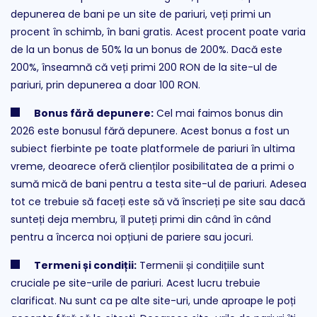
depunerea de bani pe un site de pariuri, veți primi un
procent în schimb, în ​​bani gratis. Acest procent poate varia
de la un bonus de 50% la un bonus de 200%. Dacă este
200%, înseamnă că veți primi 200 RON de la site-ul de
pariuri, prin depunerea a doar 100 RON.
Bonus fără depunere:
Cel mai faimos bonus din
2026 este bonusul fără depunere. Acest bonus a fost un
subiect fierbinte pe toate platformele de pariuri în ultima
vreme, deoarece oferă clienților posibilitatea de a primi o
sumă mică de bani pentru a testa site-ul de pariuri. Adesea
tot ce trebuie să faceți este să vă înscrieți pe site sau dacă
sunteți deja membru, îl puteți primi din când în când
pentru a încerca noi opțiuni de pariere sau jocuri.
Termeni și condiții:
Termenii și condițiile sunt
cruciale pe site-urile de pariuri. Acest lucru trebuie
clarificat. Nu sunt ca pe alte site-uri, unde aproape le poți