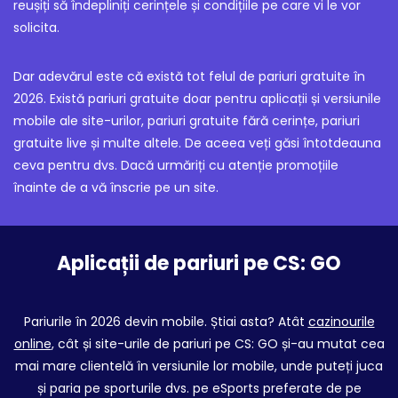
reușiți să îndepliniți cerințele și condițiile pe care vi le vor
solicita.
Dar adevărul este că există tot felul de pariuri gratuite în
2026. Există pariuri gratuite doar pentru aplicații și versiunile
mobile ale site-urilor, pariuri gratuite fără cerințe, pariuri
gratuite live și multe altele. De aceea veți găsi întotdeauna
ceva pentru dvs. Dacă urmăriți cu atenție promoțiile
înainte de a vă înscrie pe un site.
Aplicații de pariuri pe CS: GO
Pariurile în 2026 devin mobile. Știai asta? Atât
cazinourile
online
, cât și site-urile de pariuri pe CS: GO și-au mutat cea
mai mare clientelă în versiunile lor mobile, unde puteți juca
și paria pe sporturile dvs. pe eSports preferate de pe