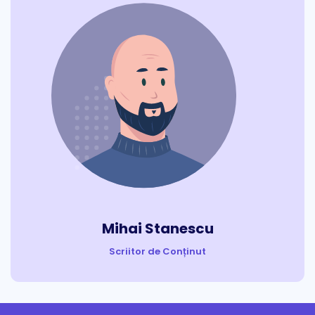
pariuri online. Dorim întotdeauna să promovăm
jocurile de noroc responsabile, astfel încât să vă
bucurați de jocurile de noroc online, dar să le aveți și
sub control și fără a deranja oamenii din jurul vostru.
Mihai Stanescu
Scriitor de Conținut