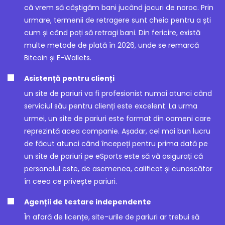
că vrem să câștigăm bani jucând jocuri de noroc. Prin
urmare, termenii de retragere sunt cheia pentru a ști
cum și când poți să retragi bani. Din fericire, există
multe metode de plată în 2026, unde se remarcă
Bitcoin și E-Wallets.
Asistență pentru clienți
un site de pariuri va fi profesionist numai atunci când
serviciul său pentru clienți este excelent. La urma
urmei, un site de pariuri este format din oameni care
reprezintă acea companie. Așadar, cel mai bun lucru
de făcut atunci când începeți pentru prima dată pe
un site de pariuri pe eSports este să vă asigurați că
personalul este, de asemenea, calificat și cunoscător
în ceea ce privește pariuri.
Agenții de testare independente
În afară de licențe, site-urile de pariuri ar trebui să