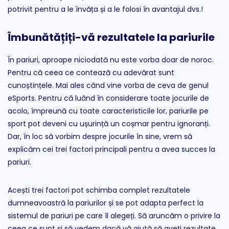
potrivit pentru a le învăța și a le folosi în avantajul dvs.!
Îmbunătățiți-vă rezultatele la pariurile
În pariuri, aproape niciodată nu este vorba doar de noroc.
Pentru că ceea ce contează cu adevărat sunt
cunoștințele. Mai ales când vine vorba de ceva de genul
eSports. Pentru că luând în considerare toate jocurile de
acolo, împreună cu toate caracteristicile lor, pariurile pe
sport pot deveni cu ușurință un coșmar pentru ignoranți.
Dar, în loc să vorbim despre jocurile în sine, vrem să
explicăm cei trei factori principali pentru a avea succes la
pariuri.
Acești trei factori pot schimba complet rezultatele
dumneavoastră la pariurilor și se pot adapta perfect la
sistemul de pariuri pe care îl alegeți. Să aruncăm o privire la
ceea ce sunt și să vedem dacă vă ajută să aveți rezultate