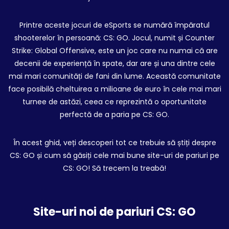
Bonusuri la pariuri
Printre aceste jocuri de eSports se numără împăratul
Pariuri gratuite pe CS: GO
shooterelor în persoană: CS: GO. Jocul, numit și Counter
Strike: Global Offensive, este un joc care nu numai că are
Aplicații de pariuri pe CS: GO
decenii de experiență în spate, dar are și una dintre cele
mai mari comunități de fani din lume. Această comunitate
face posibilă cheltuirea a milioane de euro în cele mai mari
Pariați pe CS: GO
turnee de astăzi, ceea ce reprezintă o oportunitate
perfectă de a paria pe CS: GO.
Pariuri responsabile
În acest ghid, veți descoperi tot ce trebuie să știți despre
Întrebări frecvente
CS: GO și cum să găsiți cele mai bune site-uri de pariuri pe
CS: GO! Să trecem la treabă!
Site-uri noi de pariuri CS: GO