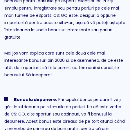
bonusuri pentru pariurile pe eSports clienților lor. Pur și
simplu pentru înregistrare sau pentru pariuri pe cele mai
mari turnee de eSports. CS: GO este, desigur, o opțiune
importantă pentru aceste site-uri, așa că vă puteți aștepta
întotdeauna la unele bonusuri interesante sau pariuri
gratuite.
Mai jos vom explica care sunt cele două cele mai
interesante bonusuri din 2026 și, de asemenea, de ce este
atât de important să fii la curent cu termenii și condițiile
bonusului. Să începem!
Bonus la depunere:
Principalul bonus pe care îl veți
găsi întotdeauna pe site-urile de pariuri, fie că este vorba
de CS: GO, alte sporturi sau cazinouri, va fi bonusul la
depunere. Acest bonus este cireașa de pe tort atunci când
vine vorba de primirea de bani gratis, pentru că prin