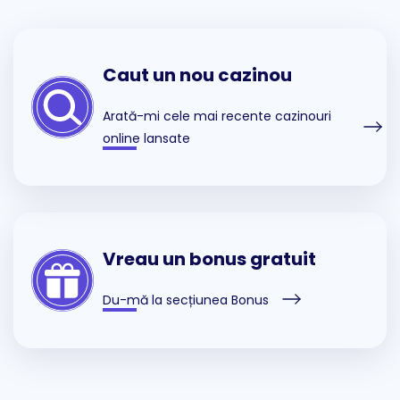
Caut un nou cazinou
Arată-mi cele mai recente cazinouri
online lansate
Vreau un bonus gratuit
Du-mă la secțiunea Bonus