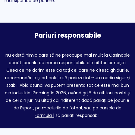
mai sigur loc de pariere.
Pariuri responsabile
Nu există nimic care să ne preocupe mai mult la Casinoble
decât jocurile de noroc responsabile ale cititorilor noștri.
Ceea ce ne dorim este ca toți cei care ne citesc ghidurile,
recomandările și articolele să parieze într-un mediu sigur și
stabil. Abia atunci vă putem prezenta tot ce este mai bun
din industria iGaming în 2026, având grijă de cititorii noștri și
de cei din jur. Nu uitați că indiferent dacă pariați pe jocurile
de Esport, pe meciurile de fotbal, sau pe cursele de
Formula 1
să pariați responsabil.