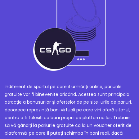
Indiferent de sportul pe care îl urmăriți online, pariurile
gratuite vor fi binevenite oricând. Acestea sunt principala
atracție a bonusurilor și ofertelor de pe site-urile de pariuri,
deoarece reprezintă bani virtuali pe care vi-i oferă site-ul,
pentru a fi folosiți ca bani proprii pe platforma lor. Trebuie
să vă gândiți la pariurile gratuite ca la un voucher oferit de
platformă, pe care îl puteți schimba în bani reali, dacă