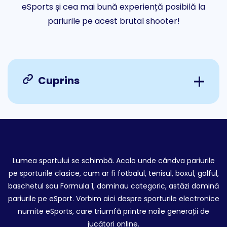
eSports și cea mai bună experiență posibilă la
pariurile pe acest brutal shooter!
Cuprins
Cele mai bune site-uri de pariuri pe CS:
GO
Lumea sportului se schimbă. Acolo unde cândva pariurile
Site-uri noi de pariuri CS: GO
pe sporturile clasice, cum ar fi fotbalul, tenisul, boxul, golful,
baschetul sau Formula 1, dominau categoric, astăzi domină
Site-uri de pariuri de încredere
pariurile pe eSport. Vorbim aici despre sporturile electronice
numite eSports, care triumfă printre noile generații de
jucători online.