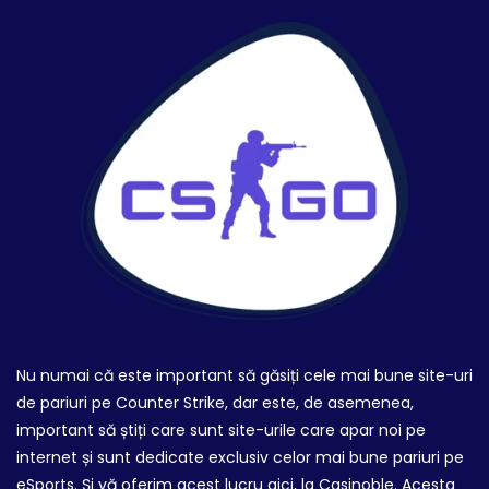
Nu numai că este important să găsiți cele mai bune site-uri
de pariuri pe Counter Strike, dar este, de asemenea,
important să știți care sunt site-urile care apar noi pe
internet și sunt dedicate exclusiv celor mai bune pariuri pe
eSports. Și vă oferim acest lucru aici, la Casinoble. Acesta