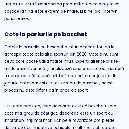
trimestre. Asta înseamnă că probabilitatea ca aceștia să
câștige la final este extrem de mare. Ei bine, aici intervin
pariurile live.
Cote la pariurile pe baschet
Cotele la pariurile pe baschet sunt în aceeași ton ca la
aproape toate celelalte sporturi din 2026. Cotele nu sunt
ceva care poate varia foarte mult. Experții diferitelor site-
uri de pariuri verifică și analizează bine atât starea mentală
a echipelor, cât și jucătorii. La fel și performanțele lor din
jocurile anterioare și din tot sezonul. În baschet, acest
proces nu este diferit ca în orice alt sport.
Cu toate acestea, este adevărat este că baschetul are
cote mai greu de câștigat, deoarece este un sport cu
improbabilități mai mari. Echipele favorizate pot pierde
destul de des împotriva echipelor mult mai slab cotate,