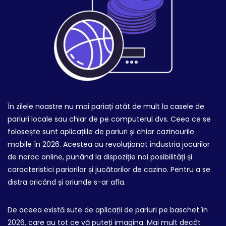
În zilele noastre nu mai pariați atât de mult la casele de
pariuri locale sau chiar de pe computerul dvs. Ceea ce se
folosește sunt aplicațiile de pariuri și chiar cazinourile
mobile în 2026. Acestea au revoluționat industria jocurilor
de noroc online, punând la dispoziție noi posibilități și
caracteristici pariorilor și jucătorilor de cazino. Pentru a se
distra oricând și oriunde s-ar afla.
De aceea există sute de aplicații de pariuri pe baschet în
2026, care au tot ce vă puteți imagina. Mai mult decât