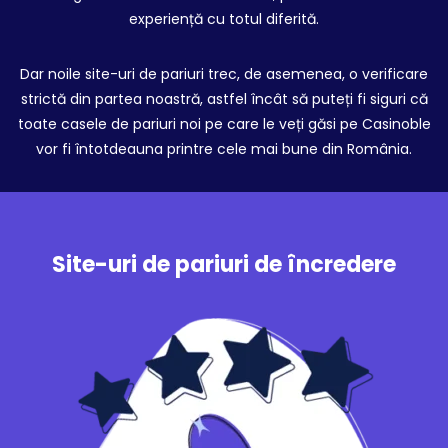
experiență cu totul diferită.
Dar noile site-uri de pariuri trec, de asemenea, o verificare
strictă din partea noastră, astfel încât să puteți fi siguri că
toate casele de pariuri noi pe care le veți găsi pe Casinoble
vor fi întotdeauna printre cele mai bune din România.
Site-uri de pariuri de încredere