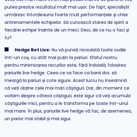
putea prezice rezultatul mult mai ușor. De fapt, specialiștii
urmăresc întotdeauna foarte mult performanțele și chiar
antrenamentele echipelor. Să cunoască starea de spirit a
fiecărei echipe înainte de un meci. Deci, de ce nu o faci și
tu?
Hedge Bet Live:
Nu vă puneți niciodată toate ouăle
într-un coș, cu atât mai puțin la pariuri. Sfatul nostru
pentru minimizarea riscurilor este, fără îndoială, folosirea
pariurile live hedge. Ceea ce va face ca banii dvs. să
meargă la pariuri și cote sigure. Acest lucru nu înseamnă
că veți obține cele mai mari câștiguri. Dar, din moment ce
vorbim despre câteva câștiguri, este sigur că veți acumula
câștigurile mici, pentru a le transforma pe toate într-unul
mai mare. În plus, pariurile live hedge vă fac, de asemenea,
un parior mai stabil și mai sigur.