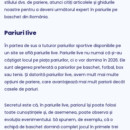
stilului dvs. de pariere, atunci citiți articolele și ghidurile
noastre pentru a deveni următorul expert în pariurile pe
baschet din România.
Pariuri live
În partea de sus a tuturor pariurilor sportive disponibile pe
un site se află pariurile live. Pariurile live nu numai că și-au
câștigat locul pe piața pariurilor, ci o vor domina în 2026. Ele
sunt alegerea preferată a pariorilor pe baschet, fotbal, box
sau tenis. Și datorită pariurilor live, avem mult mai multe
opțiuni de pariere, care avantajează mai mult pariorii decât
casele de pariuri.
Secretul este că, în pariurile live, pariorul își poate folosi
toate cunoștințele și, de asemenea, poate observa și
evoluția evenimentului. Să spunem, de exemplu, că o
echipă de baschet domină complet jocul în primele trei