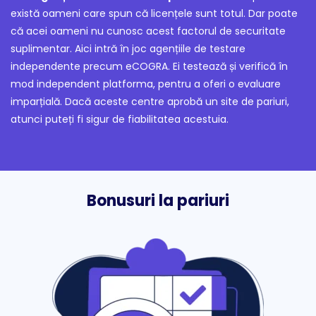
există oameni care spun că licențele sunt totul. Dar poate
că acei oameni nu cunosc acest factorul de securitate
suplimentar. Aici intră în joc agențiile de testare
independente precum eCOGRA. Ei testează și verifică în
mod independent platforma, pentru a oferi o evaluare
imparțială. Dacă aceste centre aprobă un site de pariuri,
atunci puteți fi sigur de fiabilitatea acestuia.
Bonusuri la pariuri