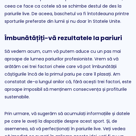
ceea ce face ca cotele să se schimbe destul de des la
pariurile live. De aceea, baschetul va fi întotdeauna printre
sporturile preferate din lumii și nu doar în Statele Unite.
Îmbunătățiți-vă rezultatele la pariuri
Să vedem acum, cum vă putem aduce cu un pas mai
aproape de lumea pariurilor profesioniste. Vrem să vă
arătăm cei trei factori cheie care vă pot îmbunătății
câștigurile încă de la primul pariu pe care îl plasați. Am
constatat de-a lungul anilor că, fără acești trei factori, este
aproape imposibil să menținem consecvența și profiturile
sustenabile.
Prin urmare, vă sugerăm să acumulați informațiile și datele
pe care le aveți la dispoziție despre acest sport. Și, de
asemenea, să vă perfecționați în pariurile live. Veți vedea