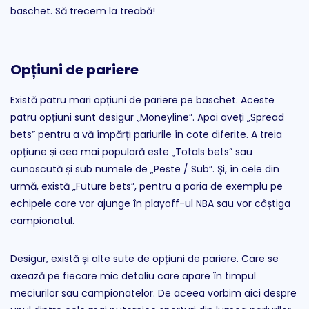
baschet. Să trecem la treabă!
Opțiuni de pariere
Există patru mari opțiuni de pariere pe baschet. Aceste
patru opțiuni sunt desigur „Moneyline”. Apoi aveți „Spread
bets” pentru a vă împărți pariurile în cote diferite. A treia
opțiune și cea mai populară este „Totals bets” sau
cunoscută și sub numele de „Peste / Sub”. Și, în cele din
urmă, există „Future bets”, pentru a paria de exemplu pe
echipele care vor ajunge în playoff-ul NBA sau vor câștiga
campionatul.
Desigur, există și alte sute de opțiuni de pariere. Care se
axează pe fiecare mic detaliu care apare în timpul
meciurilor sau campionatelor. De aceea vorbim aici despre