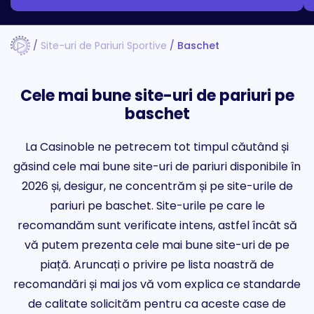
Site-uri de Pariuri Sportive
Baschet
Cele mai bune site-uri de pariuri pe
baschet
La Casinoble ne petrecem tot timpul căutând și
găsind cele mai bune site-uri de pariuri disponibile în
2026 și, desigur, ne concentrăm și pe site-urile de
pariuri pe baschet. Site-urile pe care le
recomandăm sunt verificate intens, astfel încât să
vă putem prezenta cele mai bune site-uri de pe
piață. Aruncați o privire pe lista noastră de
recomandări și mai jos vă vom explica ce standarde
de calitate solicităm pentru ca aceste case de