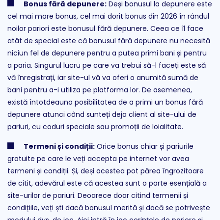
Bonus fără depunere:
Deși bonusul la depunere este
cel mai mare bonus, cel mai dorit bonus din 2026 în rândul
noilor pariori este bonusul fără depunere. Ceea ce îl face
atât de special este că bonusul fără depunere nu necesită
niciun fel de depunere pentru a putea primi bani și pentru
a paria. Singurul lucru pe care va trebui să-l faceți este să
vă înregistrați, iar site-ul vă va oferi o anumită sumă de
bani pentru a-i utiliza pe platforma lor. De asemenea,
există întotdeauna posibilitatea de a primi un bonus fără
depunere atunci când sunteți deja client al site-ului de
pariuri, cu coduri speciale sau promoții de loialitate.
Termeni și condiții:
Orice bonus chiar și pariurile
gratuite pe care le veți accepta pe internet vor avea
termeni și condiții. Și, deși acestea pot părea îngrozitoare
de citit, adevărul este că acestea sunt o parte esențială a
site-urilor de pariuri. Deoarece doar citind termenii și
condițiile, veți ști dacă bonusul merită și dacă se potrivește