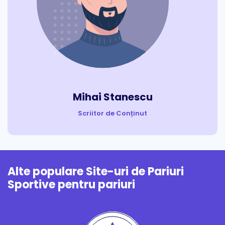
pariuri.
Mihai Stanescu
Scriitor de Conținut
Alte populare Site-uri de Pariuri
Sportive pentru pariuri