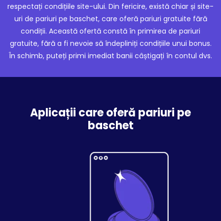
respectați condițiile site-ului. Din fericire, există chiar și site-
uri de pariuri pe baschet, care oferă pariuri gratuite fără
condiții. Această ofertă constă în primirea de pariuri
gratuite, fără a fi nevoie să îndepliniți condițiile unui bonus.
În schimb, puteți primi imediat banii câștigați în contul dvs.
Aplicații care oferă pariuri pe
baschet