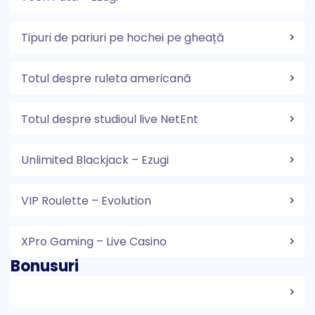
Tipuri de pariuri pe hochei pe gheață
Totul despre ruleta americană
Totul despre studioul live NetEnt
Unlimited Blackjack – Ezugi
VIP Roulette – Evolution
XPro Gaming – Live Casino
Bonusuri