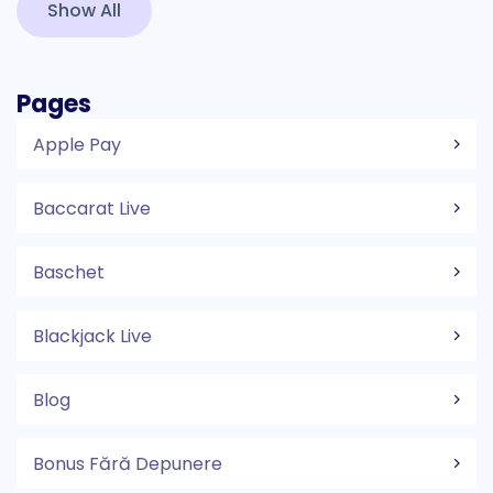
Show All
Pages
Apple Pay
Baccarat Live
Baschet
Blackjack Live
Blog
Bonus Fără Depunere