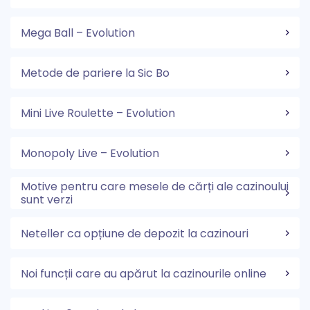
Mega Ball – Evolution
Metode de pariere la Sic Bo
Mini Live Roulette – Evolution
Monopoly Live – Evolution
Motive pentru care mesele de cărți ale cazinoului
sunt verzi
Neteller ca opțiune de depozit la cazinouri
Noi funcții care au apărut la cazinourile online