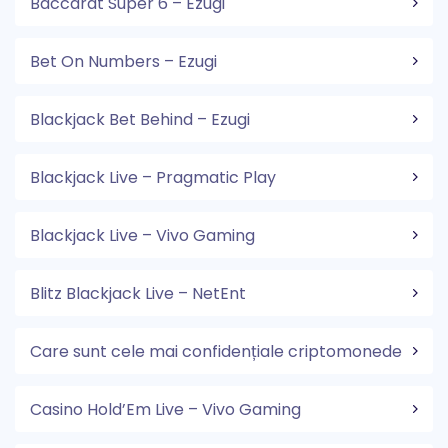
Baccarat Super 6 – Ezugi
Bet On Numbers – Ezugi
Blackjack Bet Behind – Ezugi
Blackjack Live – Pragmatic Play
Blackjack Live – Vivo Gaming
Blitz Blackjack Live – NetEnt
Care sunt cele mai confidențiale criptomonede
Casino Hold’Em Live – Vivo Gaming