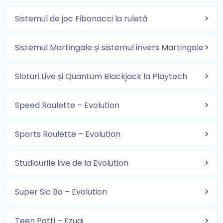
Sistemul de joc Fibonacci la ruletă
Sistemul Martingale și sistemul invers Martingale
Sloturi Live și Quantum Blackjack la Playtech
Speed Roulette – Evolution
Sports Roulette – Evolution
Studiourile live de la Evolution
Super Sic Bo – Evolution
Teen Patti – Ezugi