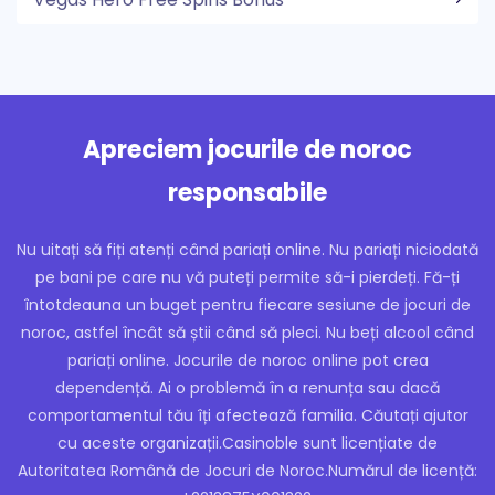
Apreciem jocurile de noroc
responsabile
Nu uitați să fiți atenți când pariați online. Nu pariați niciodată
pe bani pe care nu vă puteți permite să-i pierdeți. Fă-ți
întotdeauna un buget pentru fiecare sesiune de jocuri de
noroc, astfel încât să știi când să pleci. Nu beți alcool când
pariați online. Jocurile de noroc online pot crea
dependență. Ai o problemă în a renunța sau dacă
comportamentul tău îți afectează familia. Căutați ajutor
cu aceste organizații.Casinoble sunt licențiate de
Autoritatea Română de Jocuri de Noroc.Numărul de licență: