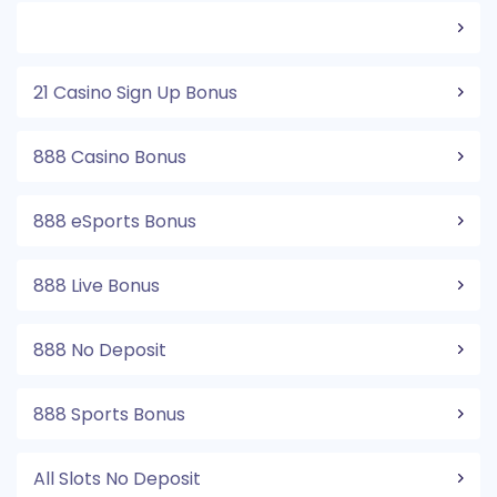
21 Casino Sign Up Bonus
888 Casino Bonus
888 eSports Bonus
888 Live Bonus
888 No Deposit
888 Sports Bonus
All Slots No Deposit