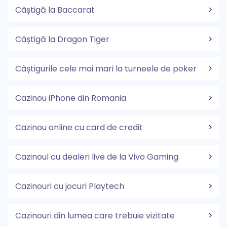
Câștigă la Baccarat
Câștigă la Dragon Tiger
Câștigurile cele mai mari la turneele de poker
Cazinou iPhone din Romania
Cazinou online cu card de credit
Cazinoul cu dealeri live de la Vivo Gaming
Cazinouri cu jocuri Playtech
Cazinouri din lumea care trebuie vizitate