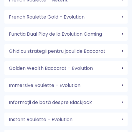
French Roulette Gold – Evolution
Funcția Dual Play de la Evolution Gaming
Ghid cu strategii pentru jocul de Baccarat
Golden Wealth Baccarat – Evolution
Immersive Roulette – Evolution
Informații de bază despre Blackjack
Instant Roulette – Evolution