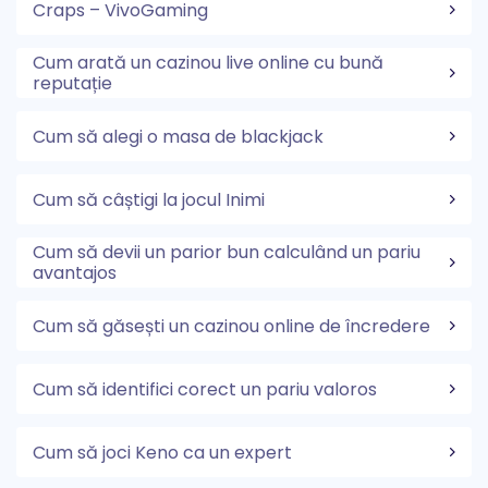
Craps – VivoGaming
Cum arată un cazinou live online cu bună
reputație
Cum să alegi o masa de blackjack
Cum să câștigi la jocul Inimi
Cum să devii un parior bun calculând un pariu
avantajos
Cum să găsești un cazinou online de încredere
Cum să identifici corect un pariu valoros
Cum să joci Keno ca un expert