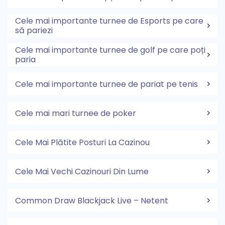
Cele mai importante turnee de Esports pe care
să pariezi
Cele mai importante turnee de golf pe care poți
paria
Cele mai importante turnee de pariat pe tenis
Cele mai mari turnee de poker
Cele Mai Plătite Posturi La Cazinou
Cele Mai Vechi Cazinouri Din Lume
Common Draw Blackjack Live – Netent