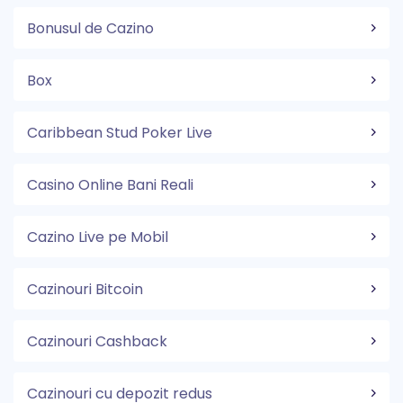
Bonusul de Cazino
Box
Caribbean Stud Poker Live
Casino Online Bani Reali
Cazino Live pe Mobil
Cazinouri Bitcoin
Cazinouri Cashback
Cazinouri cu depozit redus