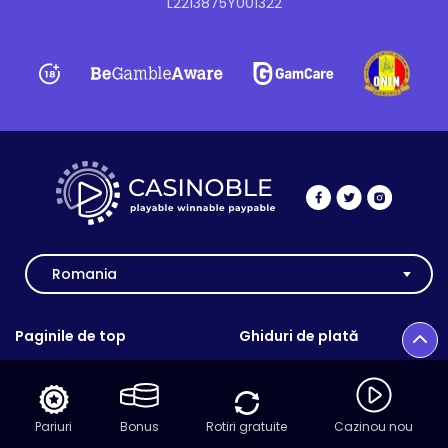
L2213875Y001322
Romania
Paginile de top
Ghiduri de plată
Site-uri de pariuri
Cazinouri Apple Pay
Cazinouri noi
Cazinouri Skrill
Cel mai bun Casino Online
Cazinouri Paysafecard
Pariuri
Bonus
Rotiri gratuite
Cazinou nou
Retrageri Rapide de
Cazinouri Trustly