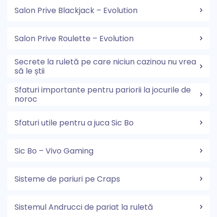
Salon Prive Blackjack – Evolution
Salon Prive Roulette – Evolution
Secrete la ruletă pe care niciun cazinou nu vrea
să le știi
Sfaturi importante pentru pariorii la jocurile de
noroc
Sfaturi utile pentru a juca Sic Bo
Sic Bo – Vivo Gaming
Sisteme de pariuri pe Craps
Sistemul Andrucci de pariat la ruletă