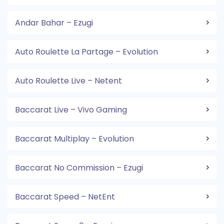
Andar Bahar – Ezugi
Auto Roulette La Partage – Evolution
Auto Roulette Live – Netent
Baccarat Live – Vivo Gaming
Baccarat Multiplay – Evolution
Baccarat No Commission – Ezugi
Baccarat Speed – NetEnt