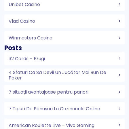
Unibet Casino
Vlad Cazino
Winmasters Casino
Posts
32 Cards – Ezugi
4 Sfaturi Ca Să Devii Un Jucător Mai Bun De
Poker
7 situații avantajoase pentru pariori
7 Tipuri De Bonusuri La Cazinourile Online
American Roulette Live – Vivo Gaming