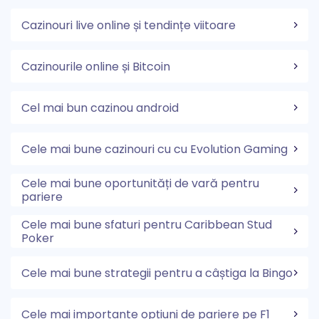
Cazinouri live online și tendințe viitoare
Cazinourile online și Bitcoin
Cel mai bun cazinou android
Cele mai bune cazinouri cu cu Evolution Gaming
Cele mai bune oportunități de vară pentru
pariere
Cele mai bune sfaturi pentru Caribbean Stud
Poker
Cele mai bune strategii pentru a câștiga la Bingo
Cele mai importante opțiuni de pariere pe F1